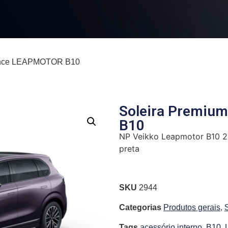
gance LEAPMOTOR B10
Soleira Premiu
B10
NP Veikko Leapmotor B10 20
preta
SKU
2944
Categorias
Produtos gerais
,
Tags
acessório interno
,
B10
,