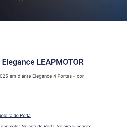
m Elegance LEAPMOTOR
25 em diante Elegance 4 Portas – cor
Soleira de Porta
Leapmotor
,
Soleira de Porta
,
Soleira Elegance
,