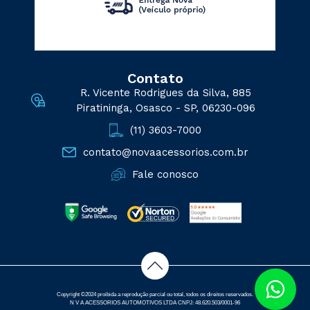
Contato
R. Vicente Rodrigues da Silva, 885
Piratininga, Osasco - SP, 06230-096
(11) 3603-7000
contato@novaacessorios.com.br
Fale conosco
Copyright ©2024 proibida a reprodução parcial ou total, todos os direitos reservados.
N V A ACESSORIOS AUTOMOTIVOS LTDA CNPJ: 48.620.503/0001-96