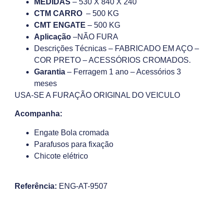
MEDIDAS
– 530 X 840 X 240
CTM CARRO
– 500 KG
CMT ENGATE
– 500 KG
Aplicação
–NÃO FURA
Descrições Técnicas – FABRICADO EM AÇO –
COR PRETO – ACESSÓRIOS CROMADOS.
Garantia
– Ferragem 1 ano – Acessórios 3
meses
USA-SE A FURAÇÃO ORIGINAL DO VEICULO
Acompanha:
Engate Bola cromada
Parafusos para fixação
Chicote elétrico
Referência:
ENG-AT-9507