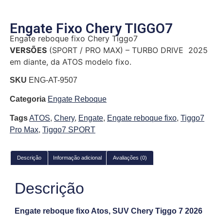
Engate Fixo Chery TIGGO7
Engate reboque fixo Chery Tiggo7
VERSÕES
(SPORT / PRO MAX) – TURBO DRIVE 2025
em diante, da ATOS modelo fixo.
SKU
ENG-AT-9507
Categoria
Engate Reboque
Tags
ATOS
,
Chery
,
Engate
,
Engate reboque fixo
,
Tiggo7
Pro Max
,
Tiggo7 SPORT
Descrição
Informação adicional
Avaliações (0)
Descrição
Engate reboque fixo Atos, SUV Chery Tiggo 7 2026