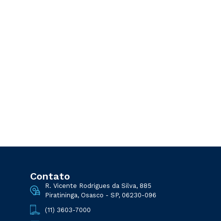
Contato
R. Vicente Rodrigues da Silva, 885
Piratininga, Osasco - SP, 06230-096
(11) 3603-7000