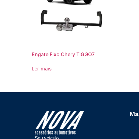
Engate Fixo Chery TIGGO7
Ler mais
Ma
Seu veículo,