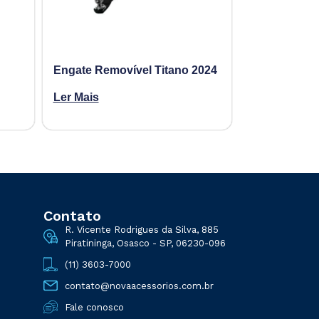
Engate Removível Titano 2024
Ler Mais
Contato
R. Vicente Rodrigues da Silva, 885
Piratininga, Osasco - SP, 06230-096
(11) 3603-7000
contato@novaacessorios.com.br
Fale conosco