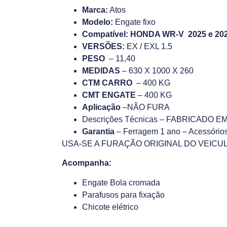
Marca:
Atos
Modelo:
Engate fixo
Compatível: HONDA WR-V 2025 e 202
VERSÕES:
EX / EXL 1.5
PESO
– 11,40
MEDIDAS
– 630 X 1000 X 260
CTM CARRO
– 400 KG
CMT ENGATE
– 400 KG
Aplicação
–NÃO FURA
Descrições Técnicas – FABRICADO
Garantia
– Ferragem 1 ano – Acessório
USA-SE A FURAÇÃO ORIGINAL DO VEICU
Acompanha:
Engate Bola cromada
Parafusos para fixação
Chicote elétrico