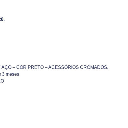
6.
 EM AÇO – COR PRETO – ACESSÓRIOS CROMADOS.
s 3 meses
LO