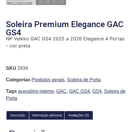
Soleira Premium Elegance GAC
GS4
NP Veikko GAC GS4 2025 a 2026 Elegance 4 Portas
– cor preta
SKU
2934
Categorias
Produtos gerais
,
Soleira de Porta
Tags
acessório interno
,
GAC
,
GAC GS4
,
GS4
,
Soleira de
Porta
Descrição
Informação adicional
Avaliações (0)