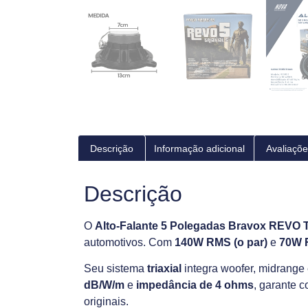
Descrição
Informação adicional
Avaliaçõe
Descrição
O
Alto-Falante 5 Polegadas Bravox REVO Tr
automotivos. Com
140W RMS (o par)
e
70W 
Seu sistema
triaxial
integra woofer, midrange
dB/W/m
e
impedância de 4 ohms
, garante 
originais.