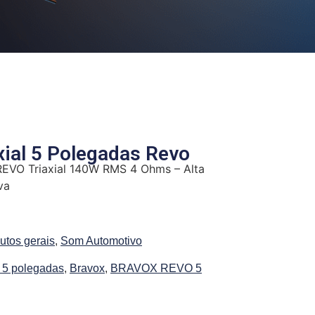
axial 5 Polegadas Revo
 REVO Triaxial 140W RMS 4 Ohms – Alta
va
utos gerais
,
Som Automotivo
e 5 polegadas
,
Bravox
,
BRAVOX REVO 5