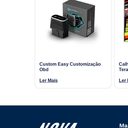
Custom Easy Customização
Calh
Obd
Ter
Ler Mais
Ler 
Ma