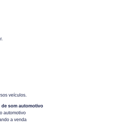
r.
rsos veículos.
o de som automotivo
io automotivo
itando a venda