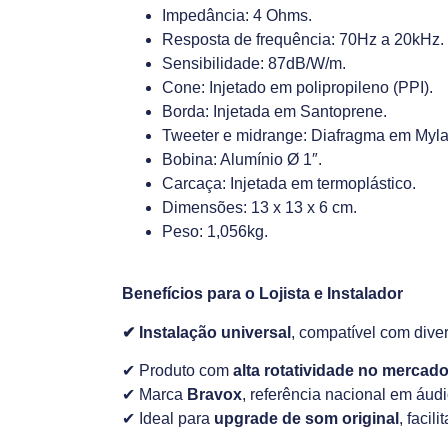
Impedância: 4 Ohms.
Resposta de frequência: 70Hz a 20kHz.
Sensibilidade: 87dB/W/m.
Cone: Injetado em polipropileno (PPI).
Borda: Injetada em Santoprene.
Tweeter e midrange: Diafragma em Myla
Bobina: Alumínio Ø 1″.
Carcaça: Injetada em termoplástico.
Dimensões: 13 x 13 x 6 cm.
Peso: 1,056kg.
Benefícios para o Lojista e Instalador
✔ Instalação universal
, compatível com dive
✔ Produto com
alta rotatividade no mercad
✔ Marca
Bravox
, referência nacional em áud
✔ Ideal para
upgrade de som original
, facil