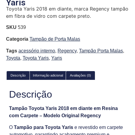
Yaris
Toyota Yaris 2018 em diante, marca Regency tampão
em fibra de vidro com carpete preto.
SKU
539
Categoria
Tampão de Porta Malas
Tags
acessório interno
,
Regency
,
Tampão Porta Malas
,
Toyota
,
Toyota Yaris
,
Yaris
Descrição
Informação adicional
Avaliações (0)
Descrição
Tampão Toyota Yaris 2018 em diante em Resina
com Carpete – Modelo Original Regency
O
Tampão para Toyota Yaris
e revestido em carpete
automotivo, garantindo acabamento premium e