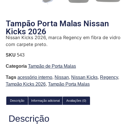
Tampão Porta Malas Nissan
Kicks 2026
Nissan Kicks 2026, marca Regency em fibra de vidro
com carpete preto.
SKU
543
Categoria
Tampão de Porta Malas
Tags
acessório interno
,
Nissan
,
Nissan Kicks
,
Regency
,
Tampão Kicks 2026
,
Tampão Porta Malas
Descrição
Informação adicional
Avaliações (0)
Descrição