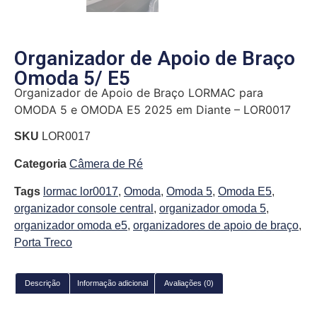
Organizador de Apoio de Braço
Omoda 5/ E5
Organizador de Apoio de Braço LORMAC para
OMODA 5 e OMODA E5 2025 em Diante – LOR0017
SKU
LOR0017
Categoria
Câmera de Ré
Tags
lormac lor0017
,
Omoda
,
Omoda 5
,
Omoda E5
,
organizador console central
,
organizador omoda 5
,
organizador omoda e5
,
organizadores de apoio de braço
,
Porta Treco
Descrição
Informação adicional
Avaliações (0)