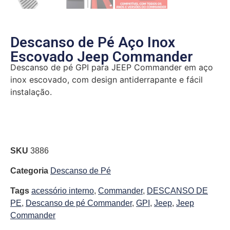
Descanso de Pé Aço Inox
Escovado Jeep Commander
Descanso de pé GPI para JEEP Commander em aço
inox escovado, com design antiderrapante e fácil
instalação.
SKU
3886
Categoria
Descanso de Pé
Tags
acessório interno
,
Commander
,
DESCANSO DE
PE
,
Descanso de pé Commander
,
GPI
,
Jeep
,
Jeep
Commander