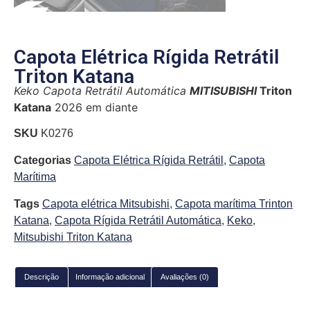
Capota Elétrica Rígida Retrátil
Triton Katana
Keko Capota Retrátil Automática
MITISUBISHI
Triton
Katana
2026 em diante
SKU
K0276
Categorias
Capota Elétrica Rígida Retrátil
,
Capota
Marítima
Tags
Capota elétrica Mitsubishi
,
Capota marítima Trinton
Katana
,
Capota Rígida Retrátil Automática
,
Keko
,
Mitsubishi Triton Katana
Descrição
Informação adicional
Avaliações (0)