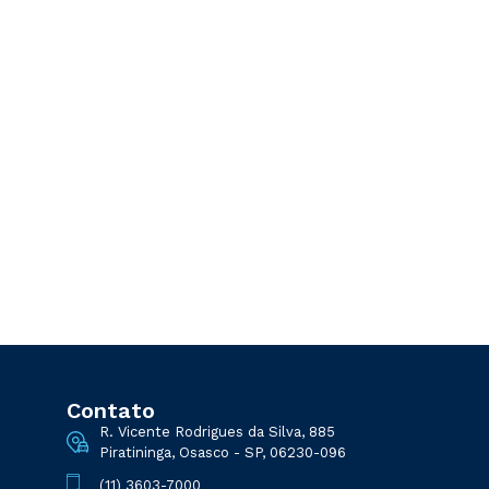
Contato
R. Vicente Rodrigues da Silva, 885
Piratininga, Osasco - SP, 06230-096
(11) 3603-7000