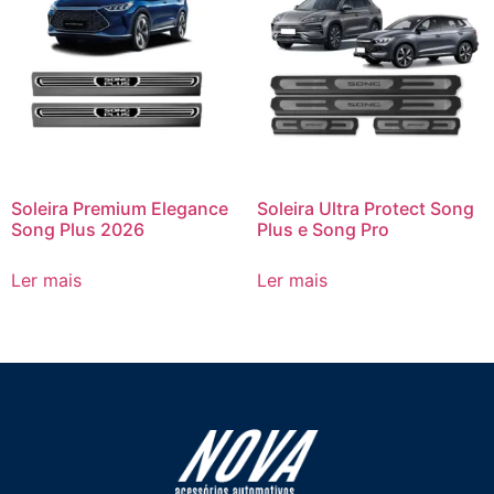
Soleira Premium Elegance
Soleira Ultra Protect Song
Song Plus 2026
Plus e Song Pro
Ler mais
Ler mais