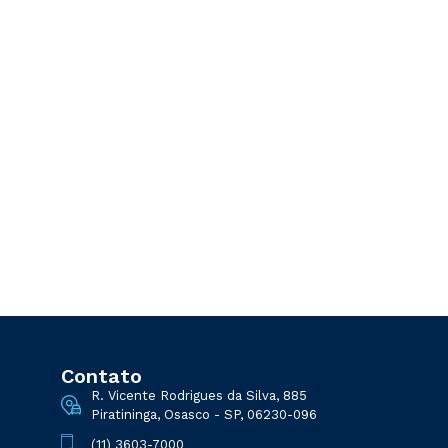
Contato
R. Vicente Rodrigues da Silva, 885
Piratininga, Osasco - SP, 06230-096
(11) 3603-7000