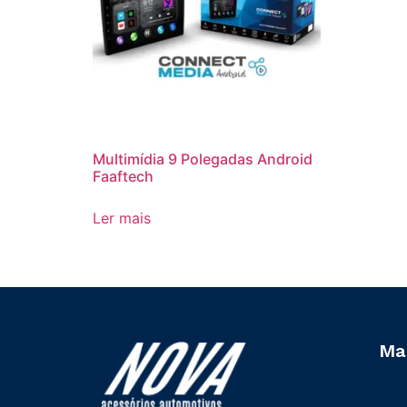
Multimídia 9 Polegadas Android
Faaftech
Ler mais
Ma