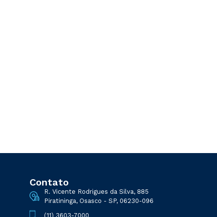
Contato
R. Vicente Rodrigues da Silva, 885
Piratininga, Osasco - SP, 06230-096
(11) 3603-7000