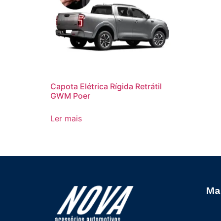
Capota Elétrica Rígida Retrátil
GWM Poer
Ler mais
Ma