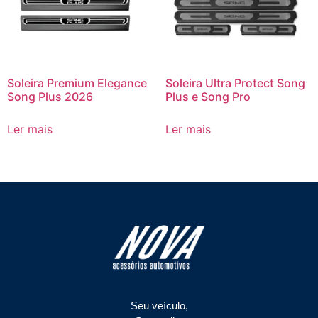
Soleira Premium Elegance
Soleira Ultra Protect Song
Song Plus 2026
Plus e Song Pro
Ler mais
Ler mais
Seu veículo,