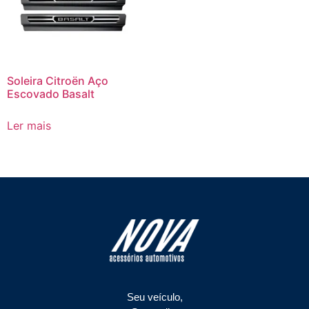
Soleira Citroën Aço
Escovado Basalt
Ler mais
Seu veículo,