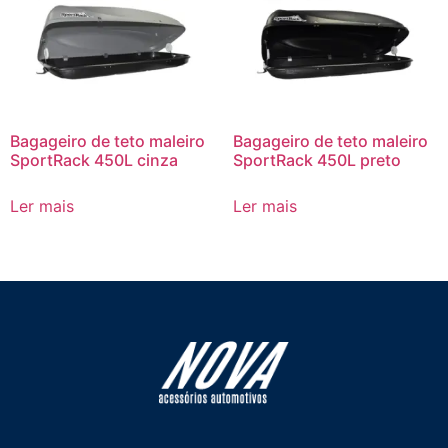
Bagageiro de teto maleiro
Bagageiro de teto maleiro
SportRack 450L cinza
SportRack 450L preto
Ler mais
Ler mais