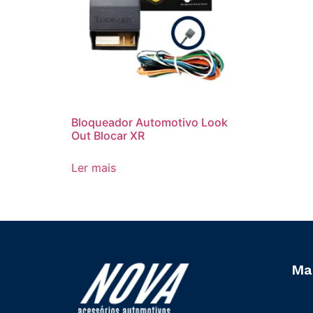
Bloqueador Automotivo Look
Out Blocar XR
Ler mais
Ma