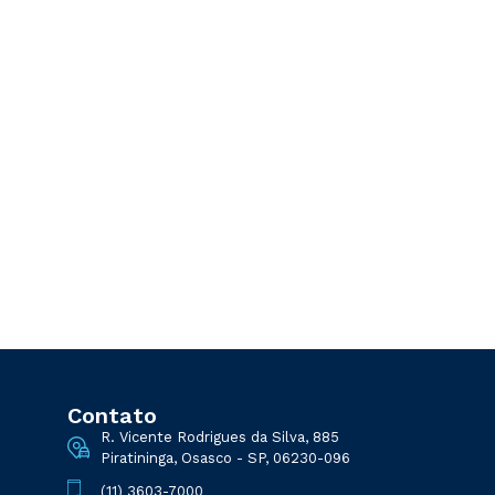
Contato
R. Vicente Rodrigues da Silva, 885
Piratininga, Osasco - SP, 06230-096
(11) 3603-7000