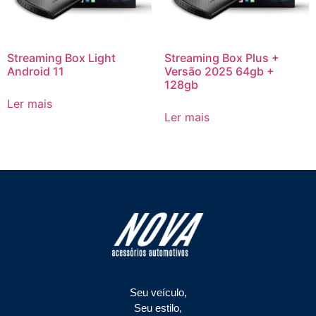
Streaming Box Light
Streaming Box Plus +
Android 11
Versão 2025 64gb +
128gb
Ler mais
Ler mais
Seu veículo,
Seu estilo,