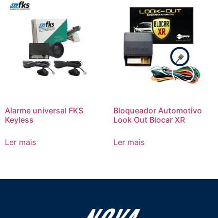
Alarme universal FKS
Bloqueador Automotivo
Keyless
Look Out Blocar XR
Ler mais
Ler mais